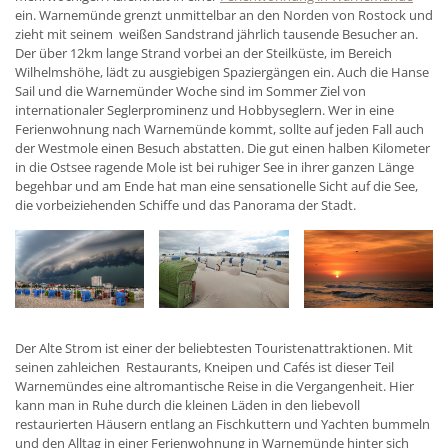
ein. Warnemünde grenzt unmittelbar an den Norden von Rostock und
zieht mit seinem weißen Sandstrand jährlich tausende Besucher an.
Der über 12km lange Strand vorbei an der Steilküste, im Bereich
Wilhelmshöhe, lädt zu ausgiebigen Spaziergängen ein. Auch die Hanse
Sail und die Warnemünder Woche sind im Sommer Ziel von
internationaler Seglerprominenz und Hobbyseglern. Wer in eine
Ferienwohnung nach Warnemünde kommt, sollte auf jeden Fall auch
der Westmole einen Besuch abstatten. Die gut einen halben Kilometer
in die Ostsee ragende Mole ist bei ruhiger See in ihrer ganzen Länge
begehbar und am Ende hat man eine sensationelle Sicht auf die See,
die vorbeiziehenden Schiffe und das Panorama der Stadt.
Der Alte Strom ist einer der beliebtesten Touristenattraktionen. Mit
seinen zahleichen Restaurants, Kneipen und Cafés ist dieser Teil
Warnemündes eine altromantische Reise in die Vergangenheit. Hier
kann man in Ruhe durch die kleinen Läden in den liebevoll
restaurierten Häusern entlang an Fischkuttern und Yachten bummeln
und den Alltag in einer Ferienwohnung in Warnemünde hinter sich